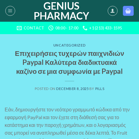
GENIUS
Skip
to
PHARMACY
content
CONTACT
08:00 - 17:00
+1 (213) 433-1595
UNCATEGORIZED
Επιχειρήσεις τυχερών παιχνιδιών
Paypal Καλύτερα διαδικτυακά
καζίνο σε μια συμφωνία με Paypal
POSTED ON
DECEMBER 8, 2025
BY
PILLS
Εάν, δημιουργήστε τον νεότερο γραμμωτό κώδικα από την
εφαρμογή PayPal και τον έχετε στη διάθεσή σας για το
κατάστημα και την παροχή χρημάτων, και ο λογαριασμός
σας μπορεί να αναπληρωθεί μέσα σε δέκα λεπτά. Το Fruit