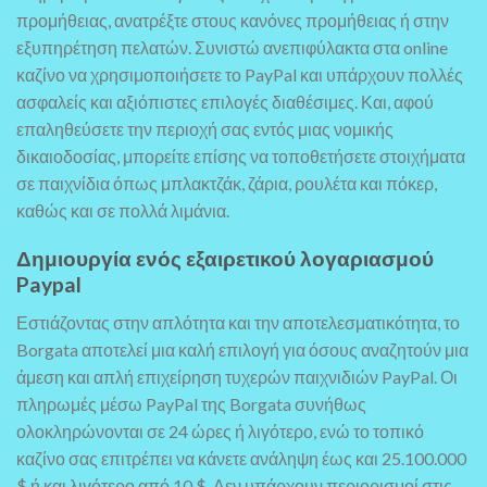
προμήθειας, ανατρέξτε στους κανόνες προμήθειας ή στην
εξυπηρέτηση πελατών. Συνιστώ ανεπιφύλακτα στα online
καζίνο να χρησιμοποιήσετε το PayPal και υπάρχουν πολλές
ασφαλείς και αξιόπιστες επιλογές διαθέσιμες. Και, αφού
επαληθεύσετε την περιοχή σας εντός μιας νομικής
δικαιοδοσίας, μπορείτε επίσης να τοποθετήσετε στοιχήματα
σε παιχνίδια όπως μπλακτζάκ, ζάρια, ρουλέτα και πόκερ,
καθώς και σε πολλά λιμάνια.
Δημιουργία ενός εξαιρετικού λογαριασμού
Paypal
Εστιάζοντας στην απλότητα και την αποτελεσματικότητα, το
Borgata αποτελεί μια καλή επιλογή για όσους αναζητούν μια
άμεση και απλή επιχείρηση τυχερών παιχνιδιών PayPal. Οι
πληρωμές μέσω PayPal της Borgata συνήθως
ολοκληρώνονται σε 24 ώρες ή λιγότερο, ενώ το τοπικό
καζίνο σας επιτρέπει να κάνετε ανάληψη έως και 25.100.000
$ ή και λιγότερο από 10 $. Δεν υπάρχουν περιορισμοί στις