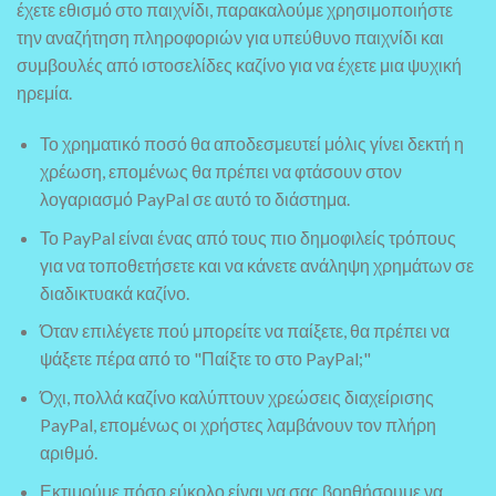
έχετε εθισμό στο παιχνίδι, παρακαλούμε χρησιμοποιήστε
την αναζήτηση πληροφοριών για υπεύθυνο παιχνίδι και
συμβουλές από ιστοσελίδες καζίνο για να έχετε μια ψυχική
ηρεμία.
Το χρηματικό ποσό θα αποδεσμευτεί μόλις γίνει δεκτή η
χρέωση, επομένως θα πρέπει να φτάσουν στον
λογαριασμό PayPal σε αυτό το διάστημα.
Το PayPal είναι ένας από τους πιο δημοφιλείς τρόπους
για να τοποθετήσετε και να κάνετε ανάληψη χρημάτων σε
διαδικτυακά καζίνο.
Όταν επιλέγετε πού μπορείτε να παίξετε, θα πρέπει να
ψάξετε πέρα ​​από το "Παίξτε το στο PayPal;"
Όχι, πολλά καζίνο καλύπτουν χρεώσεις διαχείρισης
PayPal, επομένως οι χρήστες λαμβάνουν τον πλήρη
αριθμό.
Εκτιμούμε πόσο εύκολο είναι να σας βοηθήσουμε να