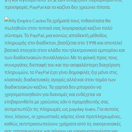
προσφορές PayPal και το καζίνο δεν χρεώνει τίποτα.
Τα χρήματά τους πιθανότατα θα
πωληθούν στον τοπικό σας λογαριασμό καζίνο πολύ
σύντομα. Το PayPal, μια κοινώς αποδεκτή μέθοδος
πληρωμής στο διαδίκτυο, βασίζεται στο 1998 και αποτελεί
βασικό στοιχείο στον κλάδο του ηλεκτρονικού εμπορίου και
των διαδικτυακών συναλλαγών. Με τη φιλική προς τους
συνεργάτες διεπαφή του και την ασφαλέστερη διαχείριση
πληρωμών, το PayPal έχει γίνει δημοφιλές όχι μόνο στις
κλασικές διαδικτυακές αγορές αλλά και στον τομέα των
διαδικτυακών καζίνο. Τα χαρτιά δεν μπορούν να
χρησιμοποιηθούν για διανομές και ενδέχεται να
επιβαρυνθείτε με χρεώσεις εάν ο προμηθευτής σας
αντιμετωπίζει τις πληρωμές ως payday loans. Για αυτούς
τους λόγους, οι χρεωστικές κάρτες είναι προπληρωμένες,
καθώς αντιπροσωπεύουν χρήματα από τις οικογενειακές
σας αποταμιεύσεις και τείνουν να χρησιμοποιούνται για