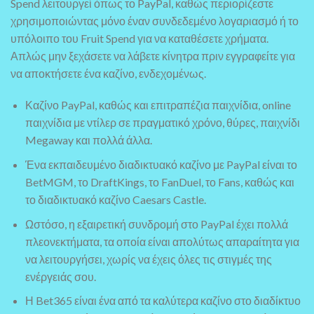
Spend λειτουργεί όπως το PayPal, καθώς περιορίζεστε
χρησιμοποιώντας μόνο έναν συνδεδεμένο λογαριασμό ή το
υπόλοιπο του Fruit Spend για να καταθέσετε χρήματα.
Απλώς μην ξεχάσετε να λάβετε κίνητρα πριν εγγραφείτε για
να αποκτήσετε ένα καζίνο, ενδεχομένως.
Καζίνο PayPal, καθώς και επιτραπέζια παιχνίδια, online
παιχνίδια με ντίλερ σε πραγματικό χρόνο, θύρες, παιχνίδι
Megaway και πολλά άλλα.
Ένα εκπαιδευμένο διαδικτυακό καζίνο με PayPal είναι το
BetMGM, το DraftKings, το FanDuel, το Fans, καθώς και
το διαδικτυακό καζίνο Caesars Castle.
Ωστόσο, η εξαιρετική συνδρομή στο PayPal έχει πολλά
πλεονεκτήματα, τα οποία είναι απολύτως απαραίτητα για
να λειτουργήσει, χωρίς να έχεις όλες τις στιγμές της
ενέργειάς σου.
Η Bet365 είναι ένα από τα καλύτερα καζίνο στο διαδίκτυο