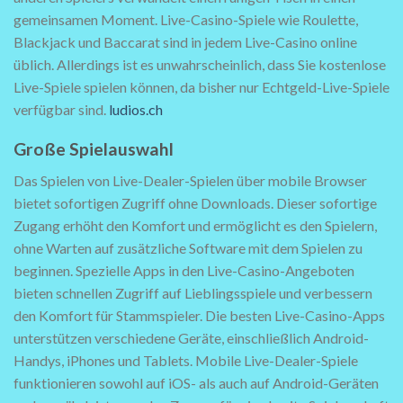
gemeinsamen Moment. Live-Casino-Spiele wie Roulette,
Blackjack und Baccarat sind in jedem Live-Casino online
üblich. Allerdings ist es unwahrscheinlich, dass Sie kostenlose
Live-Spiele spielen können, da bisher nur Echtgeld-Live-Spiele
verfügbar sind.
ludios.ch
Große Spielauswahl
Das Spielen von Live-Dealer-Spielen über mobile Browser
bietet sofortigen Zugriff ohne Downloads. Dieser sofortige
Zugang erhöht den Komfort und ermöglicht es den Spielern,
ohne Warten auf zusätzliche Software mit dem Spielen zu
beginnen. Spezielle Apps in den Live-Casino-Angeboten
bieten schnellen Zugriff auf Lieblingsspiele und verbessern
den Komfort für Stammspieler. Die besten Live-Casino-Apps
unterstützen verschiedene Geräte, einschließlich Android-
Handys, iPhones und Tablets. Mobile Live-Dealer-Spiele
funktionieren sowohl auf iOS- als auch auf Android-Geräten