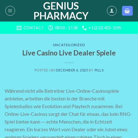
GENIUS
Skip
to
PHARMACY
content
CONTACT
08:00 - 17:00
+1 (213) 433-1595
UNCATEGORIZED
Live Casino Live Dealer Spiele
POSTED ON
DECEMBER 6, 2025
BY
PILLS
Während nicht alle Betreiber Live-Online-Casinospiele
anbieten, arbeiten die besten in der Branche mit
Spielestudios wie Evolution und Playtech zusammen. Bei
Online-Live-Casinos sorgt der Chat für etwas, das kein RNG-
Spiel bieten kann — echte Menschen, die in Echtzeit
reagieren. Ein kurzes Wort vom Dealer oder ein Jubel eines
anderen Spielers verwandelt einen ruhigen Tisch in einen