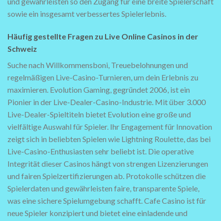
und gewährleisten so den Zugang für eine breite Spielerschaft
sowie ein insgesamt verbessertes Spielerlebnis.
Häufig gestellte Fragen zu Live Online Casinos in der
Schweiz
Suche nach Willkommensboni, Treuebelohnungen und
regelmäßigen Live-Casino-Turnieren, um dein Erlebnis zu
maximieren. Evolution Gaming, gegründet 2006, ist ein
Pionier in der Live-Dealer-Casino-Industrie. Mit über 3.000
Live-Dealer-Spieltiteln bietet Evolution eine große und
vielfältige Auswahl für Spieler. Ihr Engagement für Innovation
zeigt sich in beliebten Spielen wie Lightning Roulette, das bei
Live-Casino-Enthusiasten sehr beliebt ist. Die operative
Integrität dieser Casinos hängt von strengen Lizenzierungen
und fairen Spielzertifizierungen ab. Protokolle schützen die
Spielerdaten und gewährleisten faire, transparente Spiele,
was eine sichere Spielumgebung schafft. Cafe Casino ist für
neue Spieler konzipiert und bietet eine einladende und