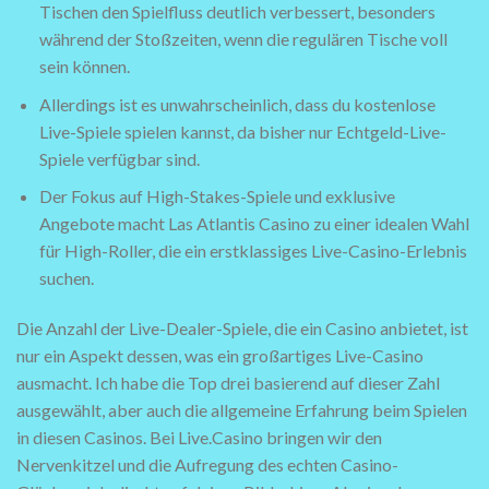
Tischen den Spielfluss deutlich verbessert, besonders
während der Stoßzeiten, wenn die regulären Tische voll
sein können.
Allerdings ist es unwahrscheinlich, dass du kostenlose
Live-Spiele spielen kannst, da bisher nur Echtgeld-Live-
Spiele verfügbar sind.
Der Fokus auf High-Stakes-Spiele und exklusive
Angebote macht Las Atlantis Casino zu einer idealen Wahl
für High-Roller, die ein erstklassiges Live-Casino-Erlebnis
suchen.
Die Anzahl der Live-Dealer-Spiele, die ein Casino anbietet, ist
nur ein Aspekt dessen, was ein großartiges Live-Casino
ausmacht. Ich habe die Top drei basierend auf dieser Zahl
ausgewählt, aber auch die allgemeine Erfahrung beim Spielen
in diesen Casinos. Bei Live.Casino bringen wir den
Nervenkitzel und die Aufregung des echten Casino-