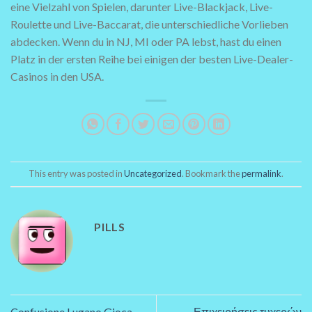
eine Vielzahl von Spielen, darunter Live-Blackjack, Live-
Roulette und Live-Baccarat, die unterschiedliche Vorlieben
abdecken. Wenn du in NJ, MI oder PA lebst, hast du einen
Platz in der ersten Reihe bei einigen der besten Live-Dealer-
Casinos in den USA.
This entry was posted in
Uncategorized
. Bookmark the
permalink
.
PILLS
Confusione Lugano Gioca
Επιχειρήσεις τυχερών