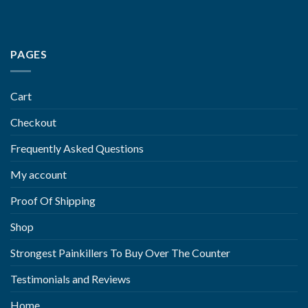
PAGES
Cart
Checkout
Frequently Asked Questions
My account
Proof Of Shipping
Shop
Strongest Painkillers To Buy Over The Counter
Testimonials and Reviews
Home