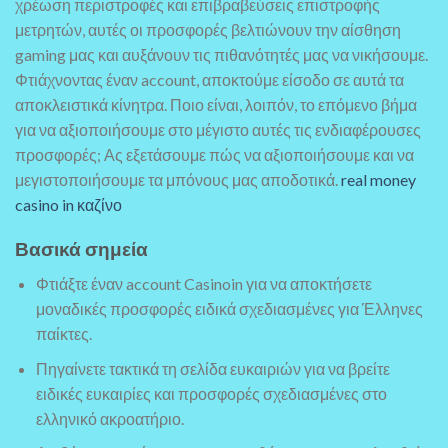
χρέωση περιστροφές και επιβραβεύσεις επιστροφής
μετρητών, αυτές οι προσφορές βελτιώνουν την αίσθηση
gaming μας και αυξάνουν τις πιθανότητές μας να νικήσουμε.
Φτιάχνοντας έναν account, αποκτούμε είσοδο σε αυτά τα
αποκλειστικά κίνητρα. Ποιο είναι, λοιπόν, το επόμενο βήμα
για να αξιοποιήσουμε στο μέγιστο αυτές τις ενδιαφέρουσες
προσφορές; Ας εξετάσουμε πώς να αξιοποιήσουμε και να
μεγιστοποιήσουμε τα μπόνους μας αποδοτικά.
real money
casino in καζίνο
Βασικά σημεία
Φτιάξτε έναν account Casinoin για να αποκτήσετε
μοναδικές προσφορές ειδικά σχεδιασμένες για Έλληνες
παίκτες.
Πηγαίνετε τακτικά τη σελίδα ευκαιριών για να βρείτε
ειδικές ευκαιρίες και προσφορές σχεδιασμένες στο
ελληνικό ακροατήριο.