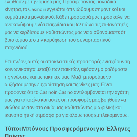
ενωθούν με την ομάδα μας. Προσφέροντας μοναδικά
κίνητρα, το Casinoin εγγυάται ότι νιώθουμε σημαντικοί και
κομμάτι κάτι μοναδικού. Κάθε προσφορά μας προσκαλεί να
ανακαλύψουμε νέα παιχνίδια και βελτιώνει τις πιθανότητές
μας να κερδίσουμε, καθιστώντας μας να αισθανόμαστε ότι
βρισκόμαστε στην κορύφωση του συναρπαστικού
παιχνιδιού.
Επιπλέον, αυτές οι αποκλειστικές προσφορές ενισχύουν τη
κοινωνικότητα μεταξύ των παικτών, εφόσον μοιραζόμαστε
τις γνώσεις και τις τακτικές μας. Μαζί, μπορούμε να
αυξήσουμε την ευχαρίστηση και τις νίκες μας. Είναι
προφανές ότι το Casinoin Casino αντιλαμβάνεται την αγάπη
μας για τα καζίνο και αυτές οι προσφορές μας βοηθούν να
νιώθουμε σαν στο οικία μας, καθιστώντας μια φιλική και
ικανοποιητική ατμόσφαιρα για όλους τους εμπλεκόμενους.
Τύποι Μπόνους Προσφερόμενοι για Έλληνες
Παίκτες