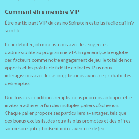
Comment être membre VIP
Être participant VIP du casino Spinstein est plus facile qu’il n’y
semble.
Pour débuter, informons-nous avec les exigences
d’admissibilité au programme VIP. En général, cela englobe
des facteurs comme notre engagement de jeu, le total de nos
apports et les points de fidélité collectés. Plus nous
interagissons avec le casino, plus nous avons de probabilités
d’être aptes.
Une fois ces conditions remplis, nous pourrons anticiper être
invités à adhérer à l’un des multiples paliers d’adhésion.
Chaque palier propose ses particuliers avantages, tels que
des bonus exclusifs, des retraits plus promptes et des offres
sur mesure qui optimisent notre aventure de jeu.