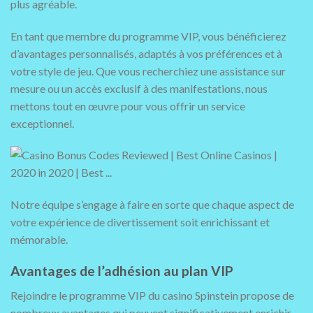
plus agréable.
En tant que membre du programme VIP, vous bénéficierez
d’avantages personnalisés, adaptés à vos préférences et à
votre style de jeu. Que vous recherchiez une assistance sur
mesure ou un accès exclusif à des manifestations, nous
mettons tout en œuvre pour vous offrir un service
exceptionnel.
Notre équipe s’engage à faire en sorte que chaque aspect de
votre expérience de divertissement soit enrichissant et
mémorable.
Avantages de l’adhésion au plan VIP
Rejoindre le programme VIP du casino Spinstein propose de
nombreux avantages qui peuvent significativement enrichir