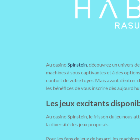
Au casino
Spinstein
, découvrez un univers de
machines à sous captivantes et à des options a
confort de votre foyer. Mais avant d’entrer d
les bénéfices de vous inscrire dès aujourd’hu
Les jeux excitants disponi
Au casino Spinstein, le frisson du jeu nous 
la diversité des jeux proposés.
Pour les fans de jeux de hasard, les machine