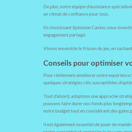
De plus, notre équipe d’assistance spécialisé
un climat de confiance pour tous.
En choisissant Spinstein Casino, nous investi
engagement partagé.
Vivons ensemble le frisson du jeu, en sacha
Conseils pour optimiser v
Pour réellement améliorer notre expérience S
quelques stratégies clés susceptibles d’optim
Tout d’abord, adoptons une approche stratégi
pouvons faire durer nos fonds plus longtemps
notre budget tout en considérant des gains p
Il est également essentiel de jouer de manièr
rester concentré et apprécier le jeu sans press