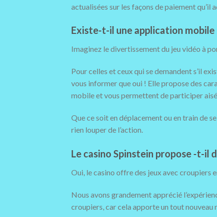
actualisées sur les façons de paiement qu’il 
Existe-t-il une application mobile
Imaginez le divertissement du jeu vidéo à po
Pour celles et ceux qui se demandent s’il ex
vous informer que oui ! Elle propose des car
mobile et vous permettent de participer ais
Que ce soit en déplacement ou en train de se
rien louper de l’action.
Le casino Spinstein propose -t-il 
Oui, le casino offre des jeux avec croupiers e
Nous avons grandement apprécié l’expérience 
croupiers, car cela apporte un tout nouveau n