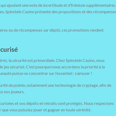
qui ajoutent une note de incertitude et d’frénésie supplémentaires.
ues, Spinstein Casino présente des propositions et des récompense
ntaires ou de récompenses sur dépôt, ces promotions rendent
écurisé
érés, la sécurité est primordiale. Chez Spinstein Casino, nous
 jeu sécurisé. C’est pourquoi nous accordons la priorité à la
auté puisse se concentrer sur l’essentiel : s’amuser !
rité de pointe, notamment une technologie de cryptage, afin de
us nos joueurs.
curisées et vos dépôts et retraits sont protégés. Nous respectons
 que vous puissiez jouer et gagner en toute sérénité.