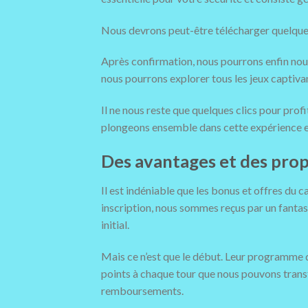
Nous devrons peut-être télécharger quelque
Après confirmation, nous pourrons enfin nou
nous pourrons explorer tous les jeux captiva
Il ne nous reste que quelques clics pour profi
plongeons ensemble dans cette expérience e
Des avantages et des prop
Il est indéniable que les bonus et offres du 
inscription, nous sommes reçus par un fanta
initial.
Mais ce n’est que le début. Leur programme d
points à chaque tour que nous pouvons tra
remboursements.