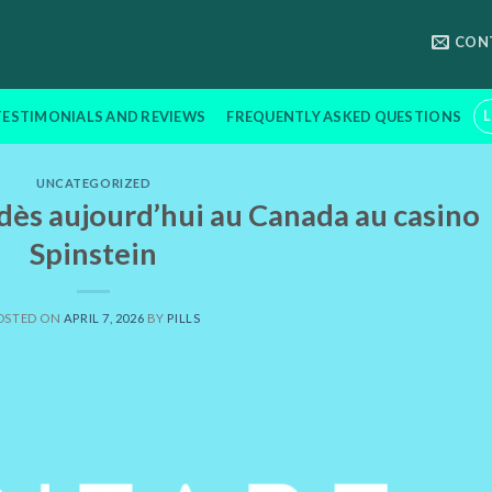
CON
L
TESTIMONIALS AND REVIEWS
FREQUENTLY ASKED QUESTIONS
UNCATEGORIZED
dès aujourd’hui au Canada au casino
Spinstein
OSTED ON
APRIL 7, 2026
BY
PILLS