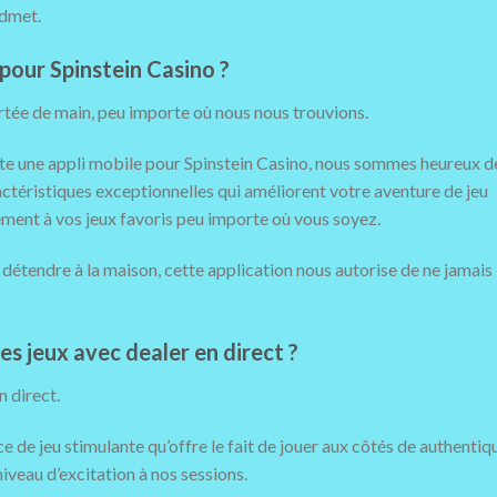
admet.
 pour Spinstein Casino ?
rtée de main, peu importe où nous nous trouvions.
iste une appli mobile pour Spinstein Casino, nous sommes heureux d
actéristiques exceptionnelles qui améliorent votre aventure de jeu
ément à vos jeux favoris peu importe où vous soyez.
 détendre à la maison, cette application nous autorise de ne jamais
des jeux avec dealer en direct ?
n direct.
de jeu stimulante qu’offre le fait de jouer aux côtés de authentiq
iveau d’excitation à nos sessions.