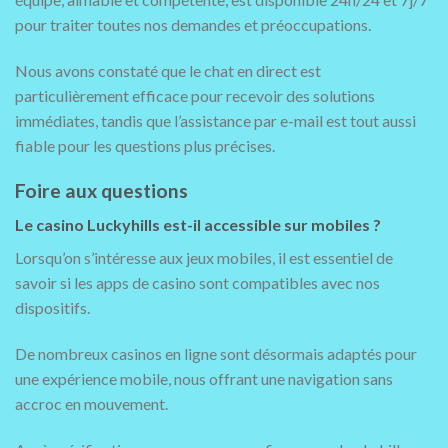
pour traiter toutes nos demandes et préoccupations.
Nous avons constaté que le chat en direct est
particulièrement efficace pour recevoir des solutions
immédiates, tandis que l’assistance par e-mail est tout aussi
fiable pour les questions plus précises.
Foire aux questions
Le casino Luckyhills est-il accessible sur mobiles ?
Lorsqu’on s’intéresse aux jeux mobiles, il est essentiel de
savoir si les apps de casino sont compatibles avec nos
dispositifs.
De nombreux casinos en ligne sont désormais adaptés pour
une expérience mobile, nous offrant une navigation sans
accroc en mouvement.