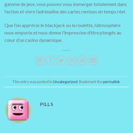
gamme de jeux, vous pouvez vous immerger totalement dans
l’action et vivre l’adrénaline des cartes remises en temps réel.
Que l’on apprécie le blackjack ou la roulette, l’atmosphère
nous emporte et nous donne l’impression d’être plongés au
cœur d’un casino dynamique.
This entry was posted in
Uncategorized
. Bookmark the
permalink
.
PILLS