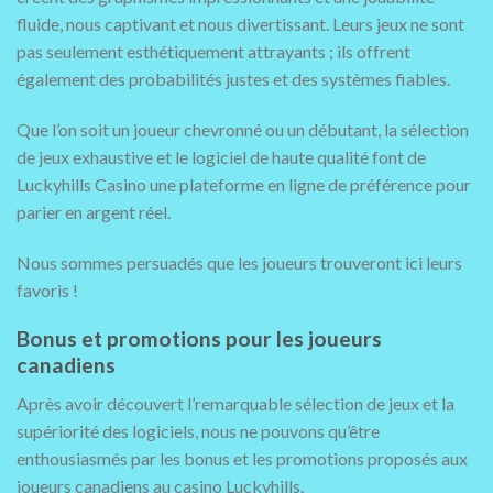
fluide, nous captivant et nous divertissant. Leurs jeux ne sont
pas seulement esthétiquement attrayants ; ils offrent
également des probabilités justes et des systèmes fiables.
Que l’on soit un joueur chevronné ou un débutant, la sélection
de jeux exhaustive et le logiciel de haute qualité font de
Luckyhills Casino une plateforme en ligne de préférence pour
parier en argent réel.
Nous sommes persuadés que les joueurs trouveront ici leurs
favoris !
Bonus et promotions pour les joueurs
canadiens
Après avoir découvert l’remarquable sélection de jeux et la
supériorité des logiciels, nous ne pouvons qu’être
enthousiasmés par les bonus et les promotions proposés aux
joueurs canadiens au casino Luckyhills.