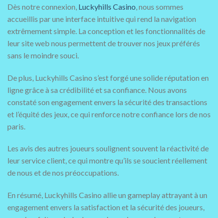
Dès notre connexion,
Luckyhills Casino
, nous sommes
accueillis par une interface intuitive qui rend la navigation
extrêmement simple. La conception et les fonctionnalités de
leur site web nous permettent de trouver nos jeux préférés
sans le moindre souci.
De plus, Luckyhills Casino s’est forgé une solide réputation en
ligne grâce à sa crédibilité et sa confiance. Nous avons
constaté son engagement envers la sécurité des transactions
et l’équité des jeux, ce qui renforce notre confiance lors de nos
paris.
Les avis des autres joueurs soulignent souvent la réactivité de
leur service client, ce qui montre qu’ils se soucient réellement
de nous et de nos préoccupations.
En résumé, Luckyhills Casino allie un gameplay attrayant à un
engagement envers la satisfaction et la sécurité des joueurs,