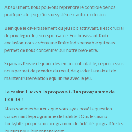
Absolument, nous pouvons reprendre le contrôle de nos
pratiques de jeu grâce au système d’auto-exclusion.
Bien que le divertissement du jeu soit attrayant, il est crucial
de privilégier le jeu responsable. En choisissant l’auto-
exclusion, nous créons une limite indispensable qui nous
permet de nous concentrer sur notre bien-être.
Si jamais l’envie de jouer devient incontrôlable, ce processus
nous permet de prendre du recul, de garder la main et de
maintenir une relation équilibrée avec le jeu.
Le casino Luckyhills propose-t-il un programme de
fidélité ?
Nous sommes heureux que vous ayez posé la question
concernant le programme de fidélité ! Oui, le casino
Luckyhills propose un programme de fidélité qui gratifie les
joueurs pour leur engagement.