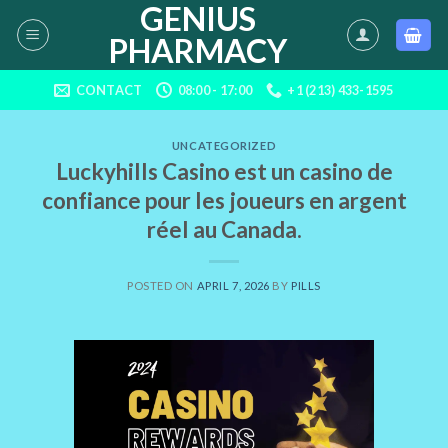
GENIUS
Skip
to
PHARMACY
content
CONTACT
08:00 - 17:00
+1 (213) 433-1595
UNCATEGORIZED
Luckyhills Casino est un casino de
confiance pour les joueurs en argent
réel au Canada.
POSTED ON
APRIL 7, 2026
BY
PILLS