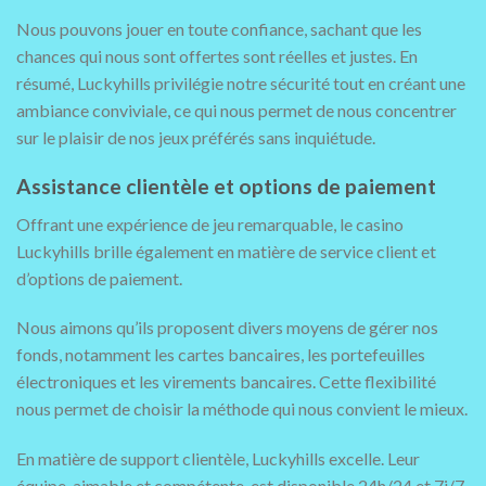
Nous pouvons jouer en toute confiance, sachant que les
chances qui nous sont offertes sont réelles et justes. En
résumé, Luckyhills privilégie notre sécurité tout en créant une
ambiance conviviale, ce qui nous permet de nous concentrer
sur le plaisir de nos jeux préférés sans inquiétude.
Assistance clientèle et options de paiement
Offrant une expérience de jeu remarquable, le casino
Luckyhills brille également en matière de service client et
d’options de paiement.
Nous aimons qu’ils proposent divers moyens de gérer nos
fonds, notamment les cartes bancaires, les portefeuilles
électroniques et les virements bancaires. Cette flexibilité
nous permet de choisir la méthode qui nous convient le mieux.
En matière de support clientèle, Luckyhills excelle. Leur
équipe, aimable et compétente, est disponible 24h/24 et 7j/7