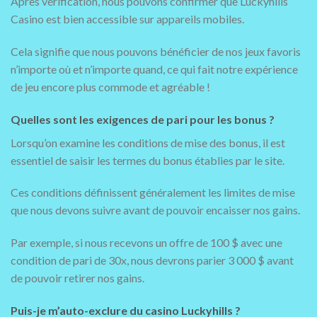
Après vérification, nous pouvons confirmer que Luckyhills
Casino est bien accessible sur appareils mobiles.
Cela signifie que nous pouvons bénéficier de nos jeux favoris
n’importe où et n’importe quand, ce qui fait notre expérience
de jeu encore plus commode et agréable !
Quelles sont les exigences de pari pour les bonus ?
Lorsqu’on examine les conditions de mise des bonus, il est
essentiel de saisir les termes du bonus établies par le site.
Ces conditions définissent généralement les limites de mise
que nous devons suivre avant de pouvoir encaisser nos gains.
Par exemple, si nous recevons un offre de 100 $ avec une
condition de pari de 30x, nous devrons parier 3 000 $ avant
de pouvoir retirer nos gains.
Puis-je m’auto-exclure du casino Luckyhills ?