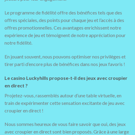
Le programme de fidélité offre des bénéfices tels que des
offres spéciales, des points pour chaque jeu et l’accès à des
offres promotionnelles. Ces avantages enrichissent notre
expérience de jeu et témoignent de notre appréciation pour
notre fidélité.
En jouant souvent, nous pouvons optimiser nos privilèges et
tirer parti d’encore plus de bénéfices dans nos jeux favoris !
Le casino Luckyhills propose-t-il des jeux avec croupier
en direct ?
Projetez-vous, rassemblés autour d’une table virtuelle, en
train de expérimenter cette sensation excitante de jeu avec
croupier en direct !
Nous sommes heureux de vous faire savoir que oui, des jeux
avec croupier en direct sont bien proposés. Grâce à une large