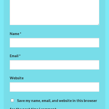
Name
*
Email
*
Website
Save my name, email, and website in this browser