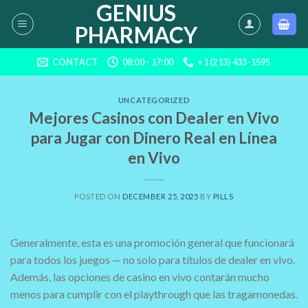
GENIUS
Skip
to
PHARMACY
content
CONTACT
08:00 - 17:00
+1 (213) 433-1595
UNCATEGORIZED
Mejores Casinos con Dealer en Vivo
para Jugar con Dinero Real en Línea
en Vivo
POSTED ON
DECEMBER 25, 2025
BY
PILLS
Generalmente, esta es una promoción general que funcionará
para todos los juegos — no solo para títulos de dealer en vivo.
Además, las opciones de casino en vivo contarán mucho
menos para cumplir con el playthrough que las tragamonedas.