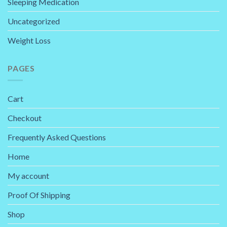
Sleeping Medication
Uncategorized
Weight Loss
PAGES
Cart
Checkout
Frequently Asked Questions
Home
My account
Proof Of Shipping
Shop