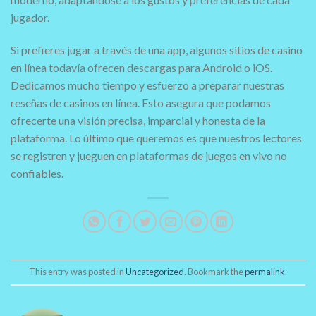
jugador.
Si prefieres jugar a través de una app, algunos sitios de casino
en línea todavía ofrecen descargas para Android o iOS.
Dedicamos mucho tiempo y esfuerzo a preparar nuestras
reseñas de casinos en línea. Esto asegura que podamos
ofrecerte una visión precisa, imparcial y honesta de la
plataforma. Lo último que queremos es que nuestros lectores
se registren y jueguen en plataformas de juegos en vivo no
confiables.
This entry was posted in
Uncategorized
. Bookmark the
permalink
.