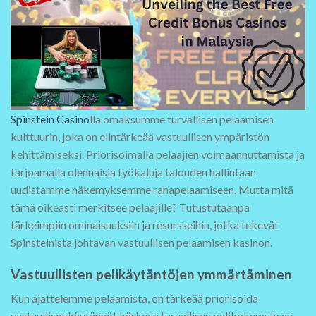
Spinstein Casino
lla omaksumme turvallisen pelaamisen
kulttuurin, joka on elintärkeää vastuullisen ympäristön
kehittämiseksi. Priorisoimalla pelaajien voimaannuttamista ja
tarjoamalla olennaisia työkaluja talouden hallintaan
uudistamme näkemyksemme rahapelaamiseen. Mutta mitä
tämä oikeasti merkitsee pelaajille? Tutustutaanpa
tärkeimpiin ominaisuuksiin ja resursseihin, jotka tekevät
Spinsteinista johtavan vastuullisen pelaamisen kasinon.
Vastuullisten pelikäytäntöjen ymmärtäminen
Kun ajattelemme pelaamista, on tärkeää priorisoida
vastuulliset käytännöt kärkeen turvallisen pelikokemuksen