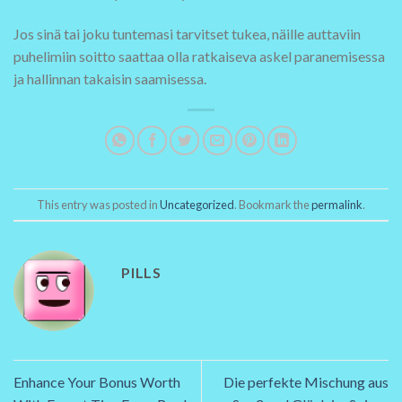
Jos sinä tai joku tuntemasi tarvitset tukea, näille auttaviin
puhelimiin soitto saattaa olla ratkaiseva askel paranemisessa
ja hallinnan takaisin saamisessa.
This entry was posted in
Uncategorized
. Bookmark the
permalink
.
PILLS
Enhance Your Bonus Worth
Die perfekte Mischung aus