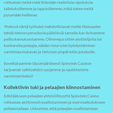
rohkaisee meitä määrittämään realistisia rajoituksia
talletuksillemme ja tappioillemme, mikä tukee meitä
pysymään hallinnan.
Yhdessä nämä työkalut mahdollistavat meille tilaisuuden
tehdä tietoon perustuvia päätöksiä samalla kun iloitsemme
pelikokemuksestamme. Olimmepa sitten aloittelijoita tai
konkareita pelaajia, näiden resurssien hyödyntäminen
varmistaa mukavan ja tietoisen ympäristön jokaiselle.
Soveltakaamme täysimääräisesti Spinstein Casinon
tarjoamat vaihtoehdot suojamme ja nautintomme
varmistamiseksi!
Kollektiivin tuki ja pelaajien kiinnostaminen
Edistääkseen pelaajien yhteisöllisyyttä Spinstein Casino
rohkaisee aktiivisesti osallistumiseen ja vuorovaikutukseen
pelialustallaan. Uskomme, että pelaajien osallistumisen