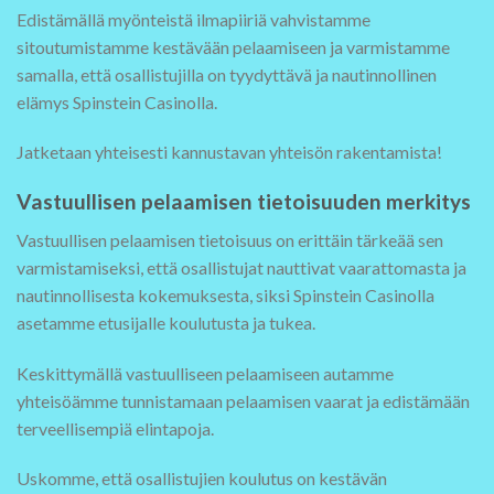
Edistämällä myönteistä ilmapiiriä vahvistamme
sitoutumistamme kestävään pelaamiseen ja varmistamme
samalla, että osallistujilla on tyydyttävä ja nautinnollinen
elämys Spinstein Casinolla.
Jatketaan yhteisesti kannustavan yhteisön rakentamista!
Vastuullisen pelaamisen tietoisuuden merkitys
Vastuullisen pelaamisen tietoisuus on erittäin tärkeää sen
varmistamiseksi, että osallistujat nauttivat vaarattomasta ja
nautinnollisesta kokemuksesta, siksi Spinstein Casinolla
asetamme etusijalle koulutusta ja tukea.
Keskittymällä vastuulliseen pelaamiseen autamme
yhteisöämme tunnistamaan pelaamisen vaarat ja edistämään
terveellisempiä elintapoja.
Uskomme, että osallistujien koulutus on kestävän