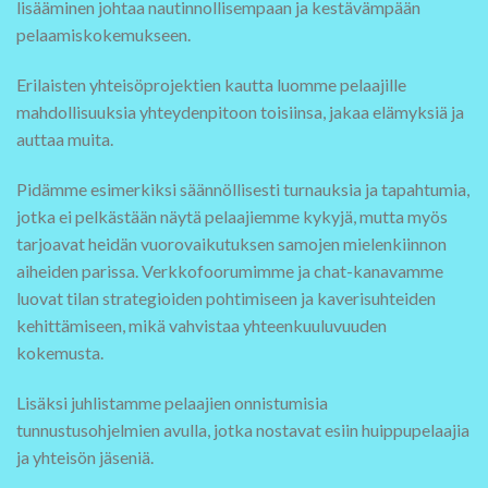
lisääminen johtaa nautinnollisempaan ja kestävämpään
pelaamiskokemukseen.
Erilaisten yhteisöprojektien kautta luomme pelaajille
mahdollisuuksia yhteydenpitoon toisiinsa, jakaa elämyksiä ja
auttaa muita.
Pidämme esimerkiksi säännöllisesti turnauksia ja tapahtumia,
jotka ei pelkästään näytä pelaajiemme kykyjä, mutta myös
tarjoavat heidän vuorovaikutuksen samojen mielenkiinnon
aiheiden parissa. Verkkofoorumimme ja chat-kanavamme
luovat tilan strategioiden pohtimiseen ja kaverisuhteiden
kehittämiseen, mikä vahvistaa yhteenkuuluvuuden
kokemusta.
Lisäksi juhlistamme pelaajien onnistumisia
tunnustusohjelmien avulla, jotka nostavat esiin huippupelaajia
ja yhteisön jäseniä.