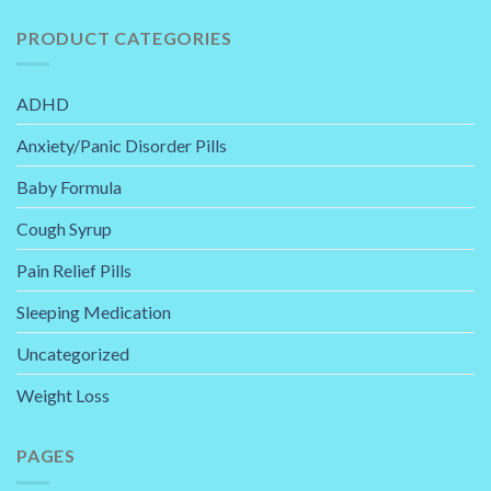
PRODUCT CATEGORIES
ADHD
Anxiety/Panic Disorder Pills
Baby Formula
Cough Syrup
Pain Relief Pills
Sleeping Medication
Uncategorized
Weight Loss
PAGES