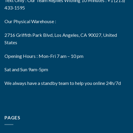
Text Only : Our Team Replies Withing 10 Minutes : +1 (213)
433-1595
Our Physical Warehouse :
2716 Griffith Park Blvd, Los Angeles, CA 90027, United
States
Opening Hours : Mon-Fri 7 am – 10 pm
Sat and Sun 9am-5pm
We always have a standby team to help you online 24h/7d
PAGES