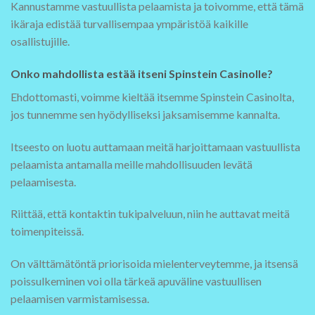
Kannustamme vastuullista pelaamista ja toivomme, että tämä
ikäraja edistää turvallisempaa ympäristöä kaikille
osallistujille.
Onko mahdollista estää itseni Spinstein Casinolle?
Ehdottomasti, voimme kieltää itsemme Spinstein Casinolta,
jos tunnemme sen hyödylliseksi jaksamisemme kannalta.
Itseesto on luotu auttamaan meitä harjoittamaan vastuullista
pelaamista antamalla meille mahdollisuuden levätä
pelaamisesta.
Riittää, että kontaktin tukipalveluun, niin he auttavat meitä
toimenpiteissä.
On välttämätöntä priorisoida mielenterveytemme, ja itsensä
poissulkeminen voi olla tärkeä apuväline vastuullisen
pelaamisen varmistamisessa.