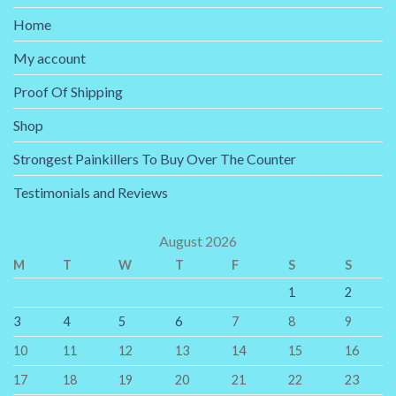
Home
My account
Proof Of Shipping
Shop
Strongest Painkillers To Buy Over The Counter
Testimonials and Reviews
August 2026
M
T
W
T
F
S
S
1
2
3
4
5
6
7
8
9
10
11
12
13
14
15
16
17
18
19
20
21
22
23