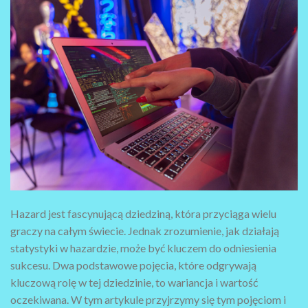
Hazard jest fascynującą dziedziną, która przyciąga wielu
graczy na całym świecie. Jednak zrozumienie, jak działają
statystyki w hazardzie, może być kluczem do odniesienia
sukcesu. Dwa podstawowe pojęcia, które odgrywają
kluczową rolę w tej dziedzinie, to wariancja i wartość
oczekiwana. W tym artykule przyjrzymy się tym pojęciom i