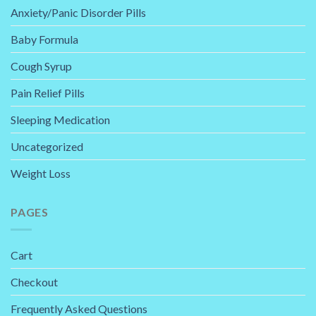
Anxiety/Panic Disorder Pills
Baby Formula
Cough Syrup
Pain Relief Pills
Sleeping Medication
Uncategorized
Weight Loss
PAGES
Cart
Checkout
Frequently Asked Questions