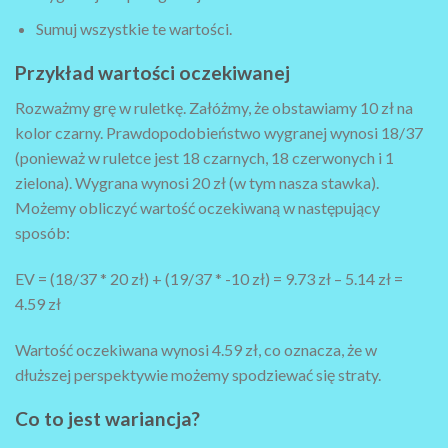
Sumuj wszystkie te wartości.
Przykład wartości oczekiwanej
Rozważmy grę w ruletkę. Załóżmy, że obstawiamy 10 zł na
kolor czarny. Prawdopodobieństwo wygranej wynosi 18/37
(ponieważ w ruletce jest 18 czarnych, 18 czerwonych i 1
zielona). Wygrana wynosi 20 zł (w tym nasza stawka).
Możemy obliczyć wartość oczekiwaną w następujący
sposób:
EV = (18/37 * 20 zł) + (19/37 * -10 zł) = 9.73 zł – 5.14 zł =
4.59 zł
Wartość oczekiwana wynosi 4.59 zł, co oznacza, że w
dłuższej perspektywie możemy spodziewać się straty.
Co to jest wariancja?