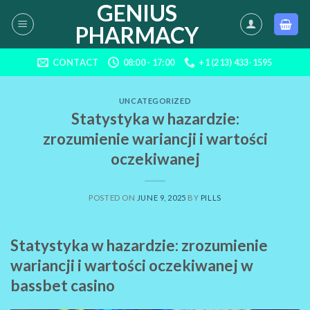
GENIUS
Skip
to
PHARMACY
content
CONTACT
08:00 - 17:00
+1 (213) 433-1595
UNCATEGORIZED
Statystyka w hazardzie:
zrozumienie wariancji i wartości
oczekiwanej
POSTED ON
JUNE 9, 2025
BY
PILLS
Statystyka w hazardzie: zrozumienie
wariancji i wartości oczekiwanej w
bassbet casino